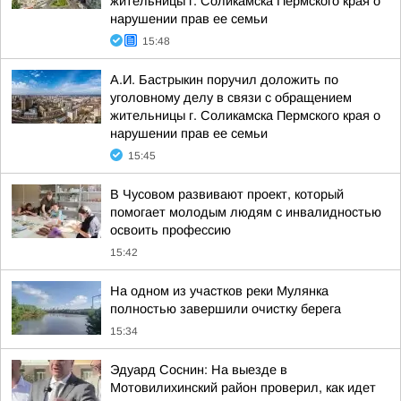
жительницы г. Соликамска Пермского края о
нарушении прав ее семьи
15:48
А.И. Бастрыкин поручил доложить по
уголовному делу в связи с обращением
жительницы г. Соликамска Пермского края о
нарушении прав ее семьи
15:45
В Чусовом развивают проект, который
помогает молодым людям с инвалидностью
освоить профессию
15:42
На одном из участков реки Мулянка
полностью завершили очистку берега
15:34
Эдуард Соснин: На выезде в
Мотовилихинский район проверил, как идет