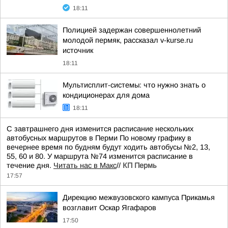
18:11
Полицией задержан совершеннолетний
молодой пермяк, рассказал v-kurse.ru
источник
18:11
Мультисплит-системы: что нужно знать о
кондиционерах для дома
18:11
С завтрашнего дня изменится расписание нескольких
автобусных маршрутов в Перми По новому графику в
вечернее время по будням будут ходить автобусы №2, 13,
55, 60 и 80. У маршрута №74 изменится расписание в
течение дня.
Читать нас в Макс
//
КП Пермь
17:57
Дирекцию межвузовского кампуса Прикамья
возглавит Оскар Ягафаров
17:50