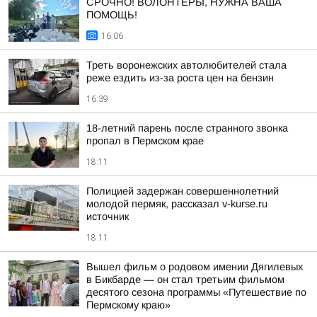
СРОЧНО! ВОЛОНТЁРЫ, НУЖНА ВАША
ПОМОЩЬ!
16:06
Треть воронежских автолюбителей стала
реже ездить из-за роста цен на бензин
16:39
18-летний парень после странного звонка
пропал в Пермском крае
18:11
Полицией задержан совершеннолетний
молодой пермяк, рассказал v-kurse.ru
источник
18:11
Вышел фильм о родовом имении Дягилевых
в Бикбарде — он стал третьим фильмом
десятого сезона программы «Путешествие по
Пермскому краю»