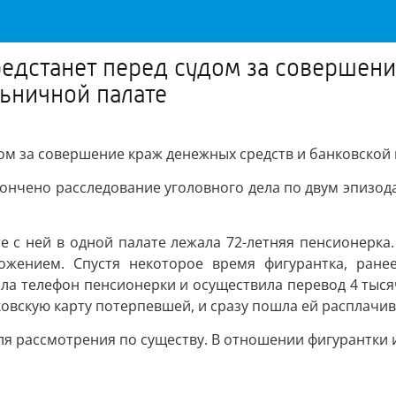
едстанет перед судом за совершен
льничной палате
ом за совершение краж денежных средств и банковской 
ончено расследование уголовного дела по двум эпизод
е с ней в одной палате лежала 72-летняя пенсионерка.
ожением. Спустя некоторое время фигурантка, ране
 телефон пенсионерки и осуществила перевод 4 тысяч 
скую карту потерпевшей, и сразу пошла ей расплачиват
ля рассмотрения по существу. В отношении фигурантки 