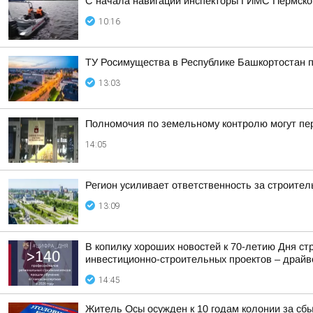
С начала навигации инспекторы ГИМС Пермско
10:16
ТУ Росимущества в Республике Башкортостан 
13:03
Полномочия по земельному контролю могут пе
14:05
Регион усиливает ответственность за строите
13:09
В копилку хороших новостей к 70-летию Дня с
инвестиционно-строительных проектов – драйве
14:45
Житель Осы осужден к 10 годам колонии за сбы