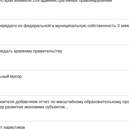
го края выявили 159 административных правонарушений
передало из федеральной в муниципальную собственность 3 зем
редать краевому правительству
льный мусор
троителя добавляем отчет по масштабному образовательному пр
р развития экономики субъектов...
т наркотиков