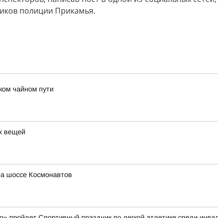
ников полиции Прикамья.
ком чайном пути
ых вещей
на шоссе Космонавтов
амо» пройдет Спортивный праздник по легкой атлетике среди инв