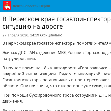
В Пермском крае госавтоинспекто
ситуацию на дороге
Официально
27 апреля 2026, 14:19
В Пермском крае госавтоинспекторы помогли жителям
Экипаж ДПС ГАИ отделения МВД России «Горназоводск
патрулирования.
В ночное время на 18 км автодороги «Горнозаводск
аварийной сигнализацией. Рядом с иномаркой нах
Госавтоинспекторы остановились и поинтересовались
области. Они пояснили, что в их регионе уже сухая, со
При помощи буксировочного троса сотрудники ДПС н
движения.
Люди выразили слова благодарности в адрес госавтои