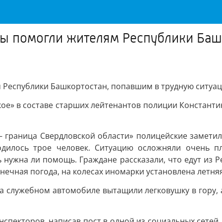
ры помогли жителям Республики Баш
 Республики Башкортостан, попавшим в трудную ситуац
ое» в составе старших лейтенантов полиции Константи
 — граница Свердловской области» полицейские замети
одилось трое человек. Ситуацию осложняли очень пл
 нужна ли помощь. Граждане рассказали, что едут из 
лнечная погода, на колесах иномарки установлена летняя
а служебном автомобиле вытащили легковушку в гору, 
нспекторов, написав пост в одной из социальных сете