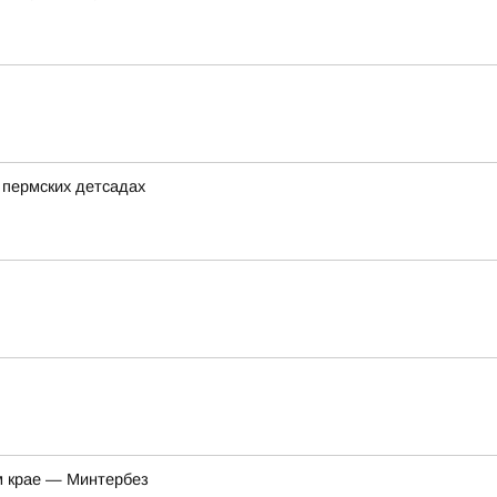
 пермских детсадах
м крае — Минтербез