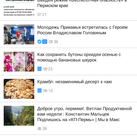
Введен режим «Беспилотная опасность» в
Пермском крае
07:21
Молодежь Прикамья встретилась с Героем
России Владиславом Головиным
09:39
Как сохранить бутоны орхидеи осенью с
помощью банановых шкурок
09:25
Крамбл: незаменимый десерт к чаю
09:10
Доброе утро, пермяки!. Ветлан Продуктивной
вам недели : Константин Мальцев
Подпишись на «КП-Пермь» | Мы в Maкс
08:39