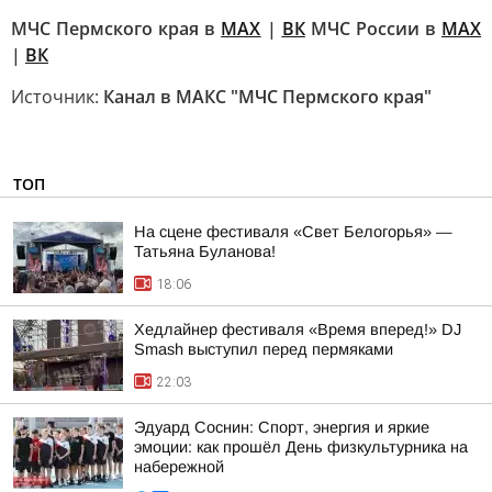
МЧС Пермского края в
MAX
|
ВК
МЧС России в
MAX
|
ВК
Источник:
Канал в МАКС "МЧС Пермского края"
ТОП
На сцене фестиваля «Свет Белогорья» —
Татьяна Буланова!
18:06
Хедлайнер фестиваля «Время вперед!» DJ
Smash выступил перед пермяками
22:03
Эдуард Соснин: Спорт, энергия и яркие
эмоции: как прошёл День физкультурника на
набережной