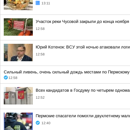
13:11
Участок реки Чусовой закрыли до конца ноября
12:58
Юрий Котенок: ВСУ этой ночью атаковали логис
12:58
Сильный ливень, очень сильный дождь местами по Пермскому к
12:58
Всех кандидатов в Госдуму по четырем однома
12:52
Пермские спасатели помогли двухлетнему малы
12:40