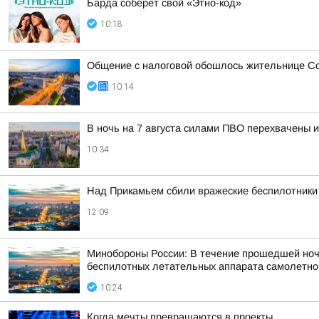
Барда соберет свой «Этно-код»
10:18
Общение с налоговой обошлось жительнице Со
10:14
В ночь на 7 августа силами ПВО перехвачены 
10:34
Над Прикамьем сбили вражеские беспилотники
12:09
Минобороны России: В течение прошедшей ночи,
беспилотных летательных аппарата самолетного
10:24
Когда мечты превращаются в проекты