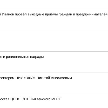
й Иванов провёл выездные приёмы граждан и предпринимателей в
е и региональные награды
с ректором НИУ «ВШЭ» Никитой Анисимовым
состав ЦППС СПТ Нытвенского МПСГ