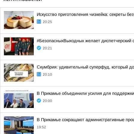
Искусство приготовления чизкейка: секреты бе
20:25
#БезопасныхВыходных желает диспетчерский
20:21
Скумбрия: удивительный суперфуд, который д
20:10
В Прикамье объединили усилия для поддержки
20:00
В Прикамье сокращают административные проц
19:52