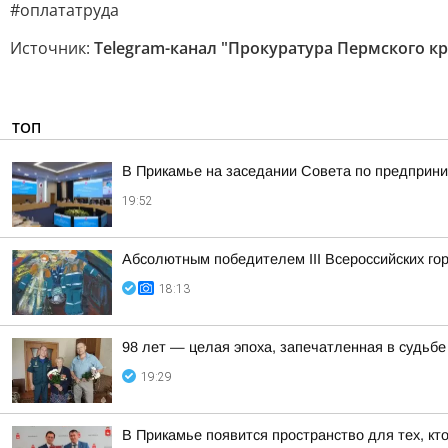
#оплататруда
Источник:
Telegram-канал "Прокуратура Пермского кр
ТОП
В Прикамье на заседании Совета по предприн
19:52
Абсолютным победителем III Всероссийских го
18:13
98 лет — целая эпоха, запечатленная в судьбе
19:29
В Прикамье появится пространство для тех, кт