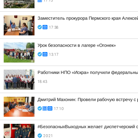
17:15
Заместитель прокурора Пермского края Алексе
17:38
Урок безопасности в лагере «Огонек»
13:17
Работники НПО «Искра» получили федеральны
18:43
Дмитрий Махонин: Провели рабочую встречу 
17:10
#БезопасныхВыходных желает диспетчерский 
20:21