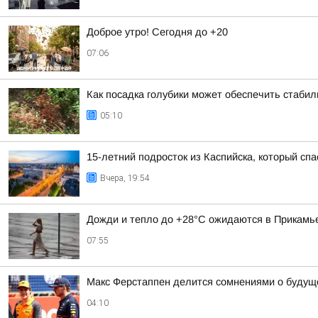
Доброе утро! Сегодня до +20
07:06
Как посадка голубики может обеспечить стабил
05:10
15-летний подросток из Каспийска, который сп
Вчера, 19:54
Дожди и тепло до +28°C ожидаются в Прикамье
07:55
Макс Ферстаппен делится сомнениями о будуще
04:10