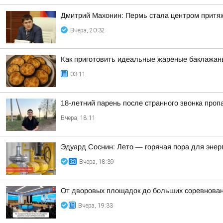
Дмитрий Махонин: Пермь стала центром притяж
Вчера, 20:32
Как приготовить идеальные жареные баклажаны
03:11
18-летний парень после странного звонка проп
Вчера, 18:11
Эдуард Соснин: Лето — горячая пора для энер
Вчера, 18:39
От дворовых площадок до больших соревнова
Вчера, 19:33