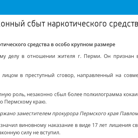
онный сбыт наркотического средств
тического средства в особо крупном размере
му делу в отношении жителя г. Перми. Он признан в
м лицом в преступный сговор, направленный на совме
пную роль, незаконно сбыл более полкилограмма кокаи
по Пермскому краю.
ержано заместителем прокурора Пермского края Павло
азначил виновному наказание в виде 17 лет лишения с
аконную силу не вступил.