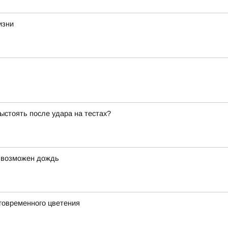
изни
ыстоять после удара на тестах?
, возможен дождь
говременного цветения