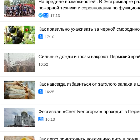
На пределе возможностей!. В Экстримпарке р
пожарной техники и соревнования по функцион
17:13
Как правильно ухаживать за черной смородиной
17:10
Сильные дожди и грозы накроют Пермский край
16:52
Как навсегда избавиться от затхлого запаха в
16:25
Фестиваль «Свет Белогорья» проходит в Перм
16:13
Как легко приготовить воздушную питу в дома