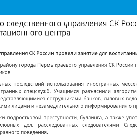
о следственного управления СК Росс
тационного центра
управления СК России провели занятие для воспитан
 району города Пермь краевого управления СК России 
иков.
вных последствий использования иностранных мессен
транных спецслужб. Учащимся разъяснили алгоритм 
редставляющимися сотрудниками банков, силовых вед
акими лицами и незамедлительного информирования о 
и подростковой преступности, буллинга, а также упот
ловных дел, расследованных следователями След
равного поведения.