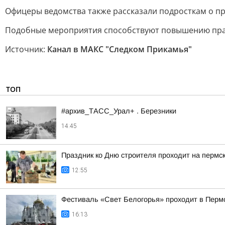
Офицеры ведомства также рассказали подросткам о пр
Подобные мероприятия способствуют повышению прав
Источник:
Канал в МАКС "Следком Прикамья"
ТОП
#архив_ТАСС_Урал+ . Березники
14:45
Праздник ко Дню строителя проходит на пермс
12:55
Фестиваль «Свет Белогорья» проходит в Перм
16:13