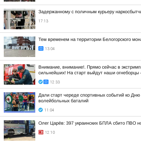
Задержанному с поличным курьеру наркосбытчи
17:13
Тем временем на территории Белогорского мон
13:04
Внимание, внимание!. Прямо сейчас в экстримп
сильнейших! На старт выйдут наши огнеборцы —
12:33
Дали старт череде спортивных событий ко Дню
волейбольных баталий
11:04
Олег Царёв: 397 украинских БПЛА сбито ПВО н
12:10