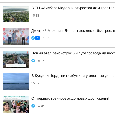
В ТЦ «Айсберг Модерн» откроется дом креатив
15:18
Дмитрий Махонин: Делают земляков быстрее, 
14:27
Новый этап реконструкции путепровода на шос
16:06
В Куеде и Чердыни возбудили уголовные дела 
15:37
От первых тренировок до новых достижений
14:48