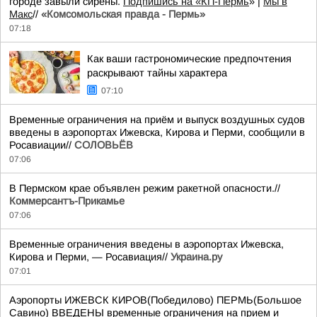
городе завыли сирены.
Подпишись на «КП-Пермь
» |
Мы в
Maкс
//
«Комсомольская правда - Пермь»
07:18
Как ваши гастрономические предпочтения
раскрывают тайны характера
07:10
Временные ограничения на приём и выпуск воздушных судов
введены в аэропортах Ижевска, Кирова и Перми, сообщили в
Росавиации//
СОЛОВЬЁВ
07:06
В Пермском крае объявлен режим ракетной опасности.//
Коммерсантъ-Прикамье
07:06
Временные ограничения введены в аэропортах Ижевска,
Кирова и Перми, — Росавиация//
Украина.ру
07:01
Аэропорты ИЖЕВСК КИРОВ(Победилово) ПЕРМЬ(Большое
Савино) ВВЕДЕНЫ временные ограничения на прием и