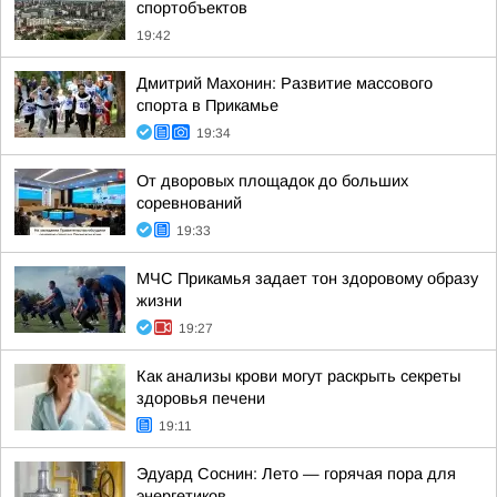
спортобъектов
19:42
Дмитрий Махонин: Развитие массового
спорта в Прикамье
19:34
От дворовых площадок до больших
соревнований
19:33
МЧС Прикамья задает тон здоровому образу
жизни
19:27
Как анализы крови могут раскрыть секреты
здоровья печени
19:11
Эдуард Соснин: Лето — горячая пора для
энергетиков