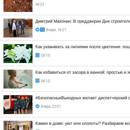
04:25
Дмитрий Махонин: В преддверии Дня строител
Вчера, 18:27
Как ухаживать за лилиями после цветения: по
03:10
Как избавиться от засора в ванной: простые 
04:10
#БезопасныхВыходных желает диспетчерский 
Вчера, 20:21
Камин в доме: уют или хлопоты? Разбираем вс