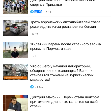
Дмитрий Махонин: Развитие массового
спорта в Прикамье
19:34
Треть воронежских автолюбителей стала
реже ездить из-за роста цен на бензин
16:39
18-летний парень после странного звонка
пропал в Пермском крае
18:11
Что общего у научной лаборатории,
обсерватории и технопарка? Все они
становятся точками на туристических
маршрутах!
21:03
Дмитрий Махонин: Пермь стала центром
притяжения для юных талантов со всей
страны