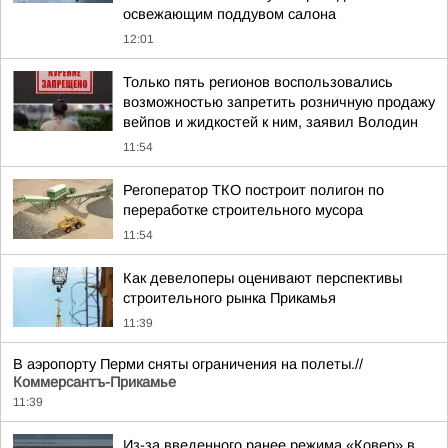
освежающим поддувом салона
12:01
Только пять регионов воспользовались
возможностью запретить розничную продажу
вейпов и жидкостей к ним, заявил Володин
11:54
Регоператор ТКО построит полигон по
переработке строительного мусора
11:54
Как девелоперы оценивают перспективы
строительного рынка Прикамья
11:39
В аэропорту Перми сняты ограничения на полеты.//
Коммерсантъ-Прикамье
11:39
Из-за введенного ранее режима «Ковер» в