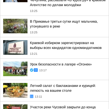
Чечулина, рассказали «В курсе.ру» в краевом
Агентстве по делам молодёжи
13:25
В Прикамье третьи сутки ищут мальчика,
утонувшего в реке
13:25
Краевой избирком зарегистрировал на
выборы всех кандидатов-одномандатников
13:21
Урок безопасности в лагере «Огонек»
13:17
Летний салат с баклажанами и курицей:
легкость на вашем столе
13:11
Участок реки Чусовой закрыли до конца