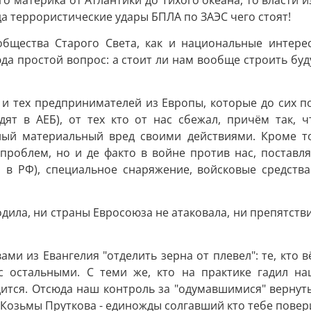
о материка от Атлантики до Тихого океана, то власти и
 террористические удары БПЛА по ЗАЭС чего стоят!
общества Старого Света, как и национальные интере
да простой вопрос: а стоит ли нам вообще строить бу
и и тех предпринимателей из Европы, которые до сих
одят в АЕБ), от тех кто от нас сбежал, причём так,
тный материальный вред своими действиями. Кроме то
 проблем, но и де факто в войне против нас, поставл
м в РФ), специальное снаряжение, войсковые средства
водила, ни страны Евросоюза не атаковала, ни препятс
вами из Евангелия "отделить зерна от плевел": те, кт
 остальными. С теми же, кто на практике гадил наш
ится. Отсюда наш контроль за "одумавшимися" вернуть
н Козьмы Пруткова - единожды солгавший кто тебе повер