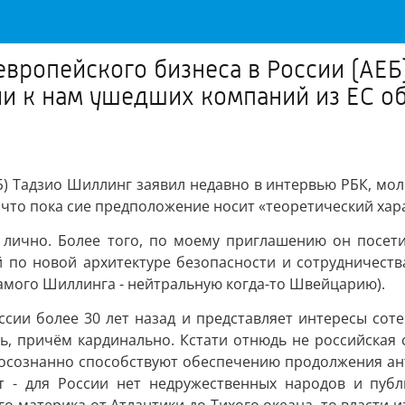
европейского бизнеса в России (АЕБ
и к нам ушедших компаний из ЕС об
ЕБ) Тадзио Шиллинг заявил недавно в интервью РБК, мо
, что пока сие предположение носит «теоретический хар
а лично. Более того, по моему приглашению он посет
по новой архитектуре безопасности и сотрудничества
самого Шиллинга - нейтральную когда-то Швейцарию).
ссии более 30 лет назад и представляет интересы сот
, причём кардинально. Кстати отнюдь не российская 
и осознанно способствуют обеспечению продолжения ан
ит - для России нет недружественных народов и пу