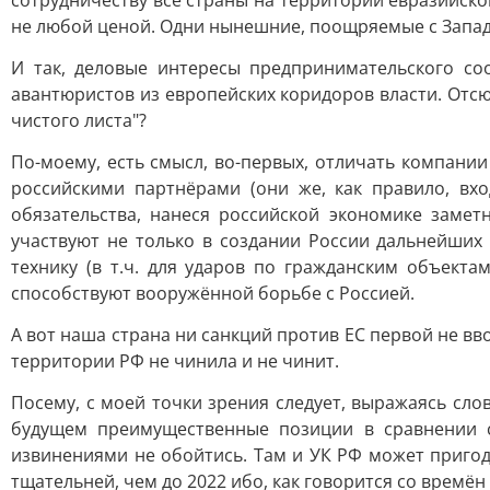
сотрудничеству все страны на территории евразийског
не любой ценой. Одни нынешние, поощряемые с Запада
И так, деловые интересы предпринимательского со
авантюристов из европейских коридоров власти. Отсю
чистого листа"?
По-моему, есть смысл, во-первых, отличать компани
российскими партнёрами (они же, как правило, вх
обязательства, нанеся российской экономике заме
участвуют не только в создании России дальнейших
технику (в т.ч. для ударов по гражданским объекта
способствуют вооружённой борьбе с Россией.
А вот наша страна ни санкций против ЕС первой не в
территории РФ не чинила и не чинит.
Посему, с моей точки зрения следует, выражаясь сло
будущем преимущественные позиции в сравнении с
извинениями не обойтись. Там и УК РФ может пригод
тщательней, чем до 2022 ибо, как говорится со времё