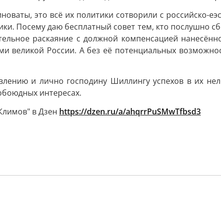
новаты, это всё их политики сотворили с российско-еэ
ки. Посему даю бесплатный совет тем, кто послушно сб
еятельное раскаяние с должной компенсацией нанесён
ми великой России. А без её потенциальных возможност
влению и лично господину Шиллингу успехов в их нел
обоюдных интересах.
Климов" в Дзен
https://dzen.ru/a/ahqrrPuSMwTfbsd3