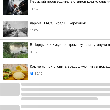
Пермский производитель станков кратно снизи
11:43
#архив_ТАСС_Урал+ . Березники
14:06
В Чердыни и Куеде во время купания утонули 
09:12
Как легко приготовить воздушную питу в дома
16:10