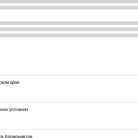
ском крае
шних условиях
се Космонавтов