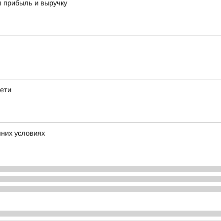
л прибыль и выручку
дети
шних условиях