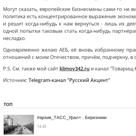
Могут сказать, европейские бизнесмены сами-то не ви
политика есть концентрированное выражение экономи
и решит когда-нибудь к нам вернуться - лишь их д
одной попытки таковым стать когда-нибудь партнёра
несладко.
Одновременно желаю АЕБ, её вновь избранному пра
отношений с моим Отечеством, причём, подчеркну, в 
P.S. См. также мой сайт
klimov342.ru
и канал "Товарищ 
Источник:
Telegram-канал "Русский Акцент"
ТОП
#архив_ТАСС_Урал+ . Березники
14:45