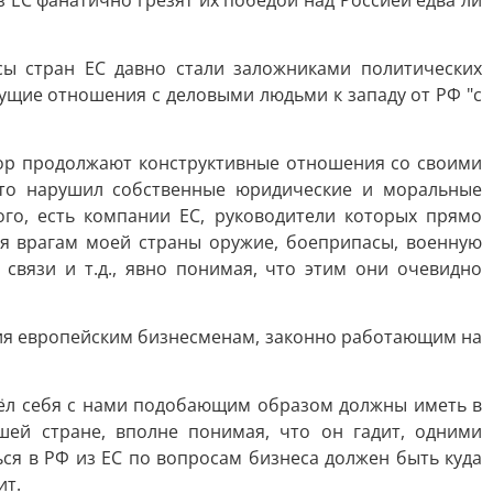
з ЕС фанатично грезят их победой над Россией едва ли
сы стран ЕС давно стали заложниками политических
дущие отношения с деловыми людьми к западу от РФ "с
 пор продолжают конструктивные отношения со своими
 что нарушил собственные юридические и моральные
го, есть компании ЕС, руководители которых прямо
яя врагам моей страны оружие, боеприпасы, военную
 связи и т.д., явно понимая, что этим они очевидно
твия европейским бизнесменам, законно работающим на
о вёл себя с нами подобающим образом должны иметь в
ей стране, вполне понимая, что он гадит, одними
ся в РФ из ЕС по вопросам бизнеса должен быть куда
ит.