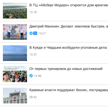
В ТЦ «Айсберг Модерн» откроется дом креатив
15:18
Дмитрий Махонин: Делают земляков быстрее, 
14:27
В Куеде и Чердыни возбудили уголовные дела 
15:37
От первых тренировок до новых достижений
14:48
Краевые власти поддержат бизнес, пострадавш
09:42