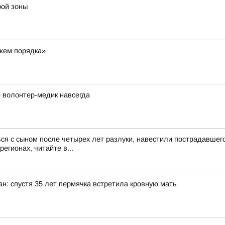
рой зоны
ажем порядка»
 волонтер-медик навсегда
ся с сыном после четырех лет разлуки, навестили пострадавше
егионах, читайте в...
ан: спустя 35 лет пермячка встретила кровную мать