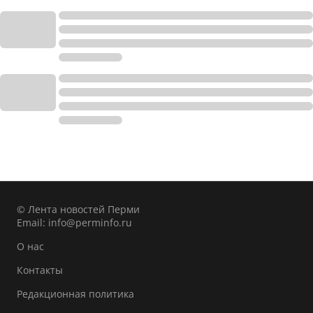
© Лента новостей Перми
Email:
info@perminfo.ru
О нас
Контакты
Редакционная политика