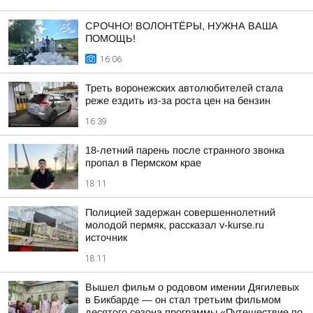
СРОЧНО! ВОЛОНТЁРЫ, НУЖНА ВАША
ПОМОЩЬ!
16:06
Треть воронежских автолюбителей стала
реже ездить из-за роста цен на бензин
16:39
18-летний парень после странного звонка
пропал в Пермском крае
18:11
Полицией задержан совершеннолетний
молодой пермяк, рассказал v-kurse.ru
источник
18:11
Вышел фильм о родовом имении Дягилевых
в Бикбарде — он стал третьим фильмом
десятого сезона программы «Путешествие по