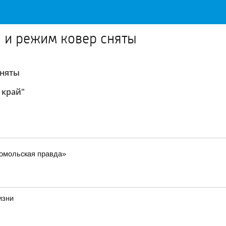
 и режим ковер сняты
сняты
 край"
омольская правда»
изни