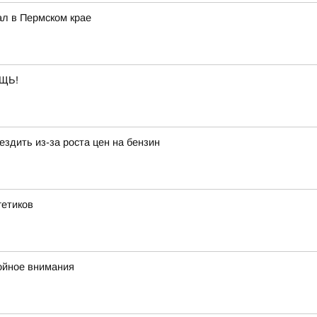
ал в Пермском крае
ЩЬ!
здить из-за роста цен на бензин
гетиков
ойное внимания