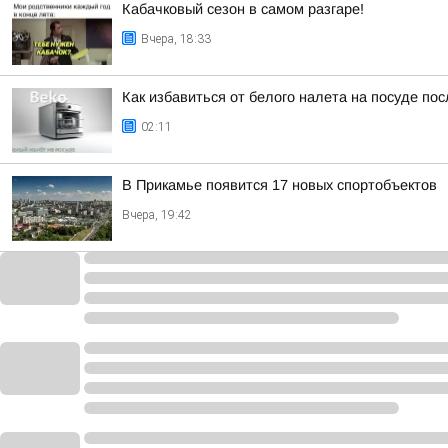
Кабачковый сезон в самом разгаре!
Вчера, 18:33
Как избавиться от белого налета на посуде п
02:11
В Прикамье появится 17 новых спортобъектов
Вчера, 19:42