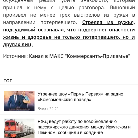
осужденный решил убить знакомого, который
пришел к нему с целью разговора. Виновный
произвел не менее трех выстрелов из ружья в
направлении потерпевшего.
Стреляя из ружья,
подсудимый осознавал, что подвергнет опасности
жизнь и здоровье не только потерпевшего, но и
других лиц.
Источник:
Канал в МАКС "Коммерсантъ-Прикамье"
ТОП
Утреннее шоу «Пермь Первая» на радио
«Комсомольская правда»
Вчера, 22:21
РЖД ведут работу по возобновлению
пассажирского движения между Иркутском и
Пекином, сообщили в холдинге