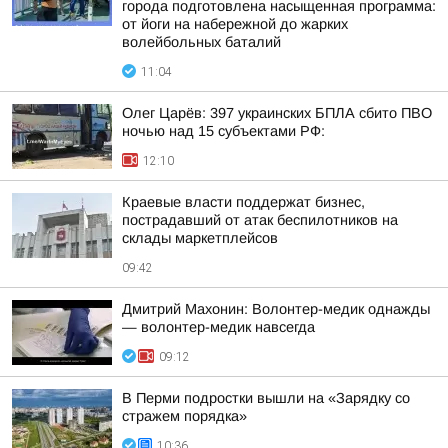
города подготовлена насыщенная программа:
от йоги на набережной до жарких
волейбольных баталий
11:04
Олег Царёв: 397 украинских БПЛА сбито ПВО
ночью над 15 субъектами РФ:
12:10
Краевые власти поддержат бизнес,
пострадавший от атак беспилотников на
склады маркетплейсов
09:42
Дмитрий Махонин: Волонтер-медик однажды
— волонтер-медик навсегда
09:12
В Перми подростки вышли на «Зарядку со
стражем порядка»
10:36