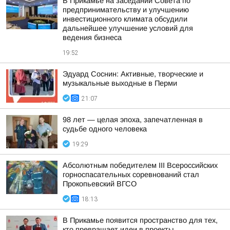
В Прикамье на заседании Совета по
предпринимательству и улучшению
инвестиционного климата обсудили
дальнейшее улучшение условий для
ведения бизнеса
19:52
Эдуард Соснин: Активные, творческие и
музыкальные выходные в Перми
21:07
98 лет — целая эпоха, запечатленная в
судьбе одного человека
19:29
Абсолютным победителем III Всероссийских
горноспасательных соревнований стал
Прокопьевский ВГСО
18:13
В Прикамье появится пространство для тех,
кто превращает идеи в проекты