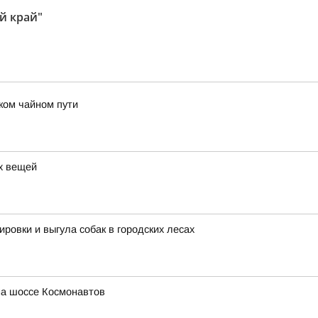
й край"
ком чайном пути
ых вещей
овки и выгула собак в городских лесах
на шоссе Космонавтов