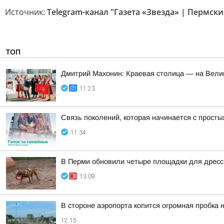
Источник:
Telegram-канал "Газета «Звезда» | Пермски
ТОП
Дмитрий Махонин: Краевая столица — на Вели
11:23
Связь поколений, которая начинается с прост
11:34
В Перми обновили четыре площадки для дрессир
13:09
В стороне аэропорта копится огромная пробка 
12:15