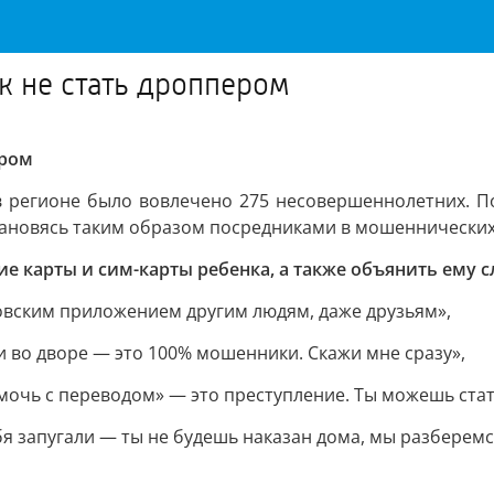
к не стать дроппером
ером
 в регионе было вовлечено 275 несовершеннолетних. П
тановясь таким образом посредниками в мошеннических
е карты и сим-карты ребенка, а также объянить ему 
ковским приложением другим людям, даже друзьям»,
ли во дворе — это 100% мошенники. Скажи мне сразу»,
помочь с переводом» — это преступление. Ты можешь ста
бя запугали — ты не будешь наказан дома, мы разберемся