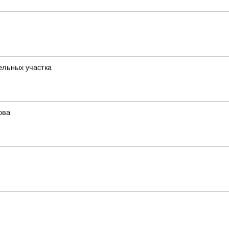
ельных участка
ова