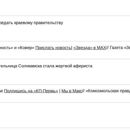
редать краевому правительству
ность» и «Ковер»
Прислать новость
|
«Звезда» в MAX
//
Газета «З
тельница Соликамска стала жертвой афериста
ае
Подпишись на «КП-Пермь»
|
Мы в Maкс
//
«Комсомольская прав