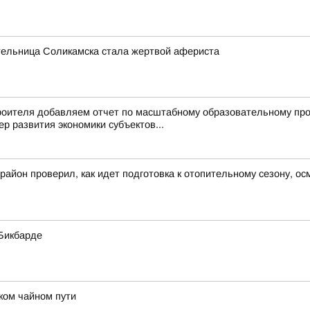
ельница Соликамска стала жертвой афериста
троителя добавляем отчет по масштабному образовательному пр
р развития экономики субъектов...
район проверил, как идет подготовка к отопительному сезону, 
Бикбарде
ком чайном пути