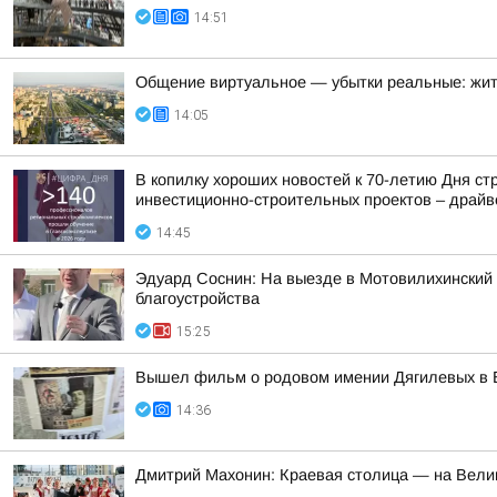
14:51
Общение виртуальное — убытки реальные: жит
14:05
В копилку хороших новостей к 70-летию Дня с
инвестиционно-строительных проектов – драйве
14:45
Эдуард Соснин: На выезде в Мотовилихинский 
благоустройства
15:25
Вышел фильм о родовом имении Дягилевых в 
14:36
Дмитрий Махонин: Краевая столица — на Вели