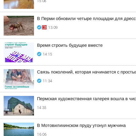
15:08
В Перми обновили четыре площадки для дрессир
13:09
Время строить будущее вместе
14:15
Связь поколений, которая начинается с прост
11:34
Пермская художественная галерея вошла в чис
14:35
В Мотовилихинском пруду утонул мужчина
16:06