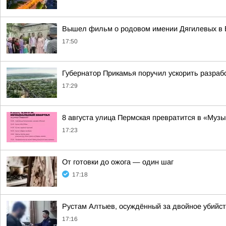
Вышел фильм о родовом имении Дягилевых в Б
17:50
Губернатор Прикамья поручил ускорить разраб
17:29
8 августа улица Пермская превратится в «Муз
17:23
От готовки до ожога — один шаг
17:18
Рустам Алтыев, осуждённый за двойное убийс
17:16