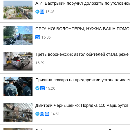
А.И. Бастрыкин поручил доложить по уголовном
15:48
СРОЧНО! ВОЛОНТЁРЫ, НУЖНА ВАША ПОМО
16:06
Треть воронежских автолюбителей стала реже е
16:39
Причина пожара на предприятии устанавливае
15:20
Дмитрий Чернышенко: Порядка 110 маршрутов н
14:51