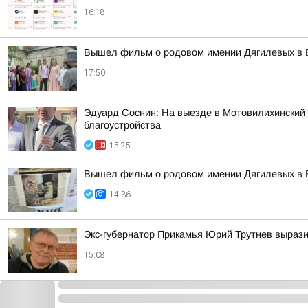
16:18
Вышел фильм о родовом имении Дягилевых в Б
17:50
Эдуард Соснин: На выезде в Мотовилихинский 
благоустройства
15:25
Вышел фильм о родовом имении Дягилевых в 
14:36
Экс-губернатор Прикамья Юрий Трутнев вырази
15:08