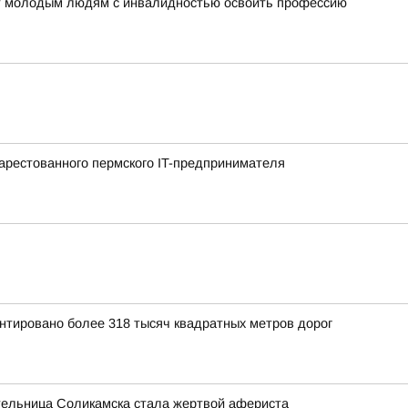
ет молодым людям с инвалидностью освоить профессию
арестованного пермского IT-предпринимателя
нтировано более 318 тысяч квадратных метров дорог
ельница Соликамска стала жертвой афериста