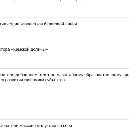
тили один из участков береговой линии
ктора «Камской долины»
троителя добавляем отчет по масштабному образовательному пр
р развития экономики субъектов...
льзователи массово жалуются на сбои