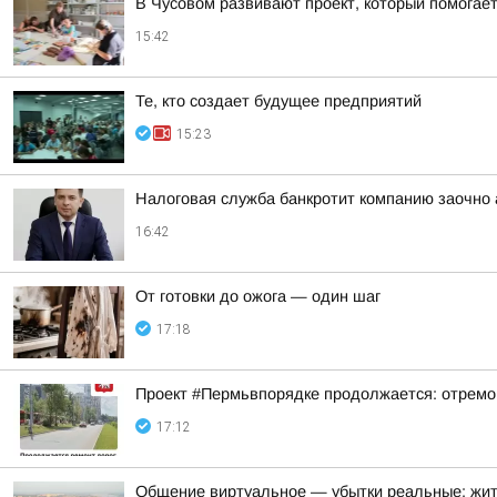
В Чусовом развивают проект, который помога
15:42
Те, кто создает будущее предприятий
15:23
Налоговая служба банкротит компанию заочно 
16:42
От готовки до ожога — один шаг
17:18
Проект #Пермьвпорядке продолжается: отремо
17:12
Общение виртуальное — убытки реальные: жит