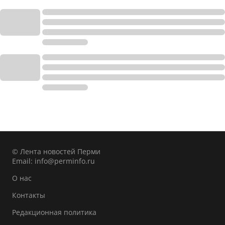
© Лента новостей Перми
Email:
info@perminfo.ru
О нас
Контакты
Редакционная политика