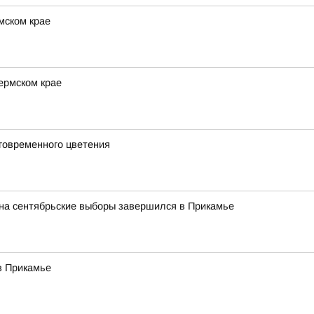
мском крае
ермском крае
говременного цветения
 на сентябрьские выборы завершился в Прикамье
в Прикамье