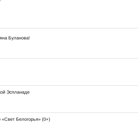
"
яна Буланова!
кой Эспланаде
 «Свет Белогорья» (0+)