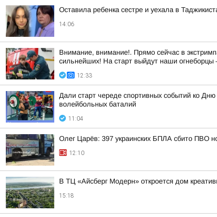
Оставила ребенка сестре и уехала в Таджикист
14:06
Внимание, внимание!. Прямо сейчас в экстримп
сильнейших! На старт выйдут наши огнеборцы —
12:33
Дали старт череде спортивных событий ко Дню
волейбольных баталий
11:04
Олег Царёв: 397 украинских БПЛА сбито ПВО н
12:10
В ТЦ «Айсберг Модерн» откроется дом креатив
15:18