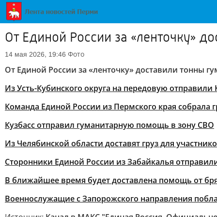
От Единой России за «ленточку» д
Фото
14 мая 2026, 19:46
От Единой России за «ленточку» доставили тонны 
Из Усть-Кубинского округа на передовую отправил
Команда Единой России из Пермского края собрала г
Кузбасс отправил гуманитарную помощь в зону СВО
Из Челябинской области доставят груз для участни
Сторонники Единой России из Забайкалья отправили
В ближайшее время будет доставлена помощь от бр
Военнослужащие с Запорожского направления побла