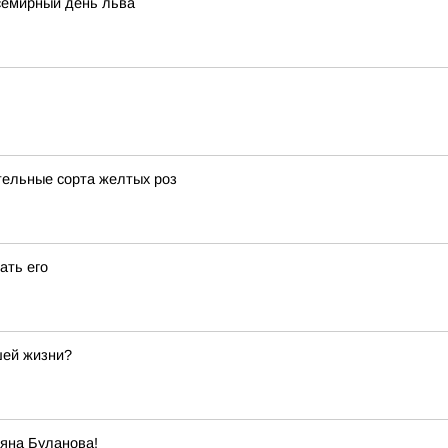
семирный день льва
тельные сорта желтых роз
ать его
шей жизни?
яна Буланова!