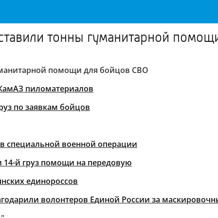
оставили тонны гуманитарной помощ
гуманитарной помощи для бойцов СВО
и КамАЗ пиломатериалов
руз по заявкам бойцов
ков специальной военной операции
 14-й груз помощи на передовую
янских единороссов
годарили волонтеров Единой России за маскировочн