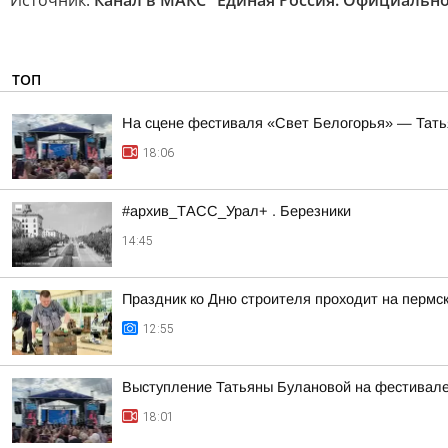
Источник:
Канал в МАКС "Единая Россия. Официально
ТОП
На сцене фестиваля «Свет Белогорья» — Тать
18:06
#архив_ТАСС_Урал+ . Березники
14:45
Праздник ко Дню строителя проходит на пермс
12:55
Выступление Татьяны Булановой на фестивале
18:01