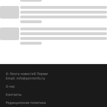
© Лента новостей Перми
Email:
info@perminfo.ru
О нас
Контакты
Редакционная политика