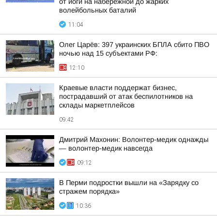
от йоги на набережной до жарких
волейбольных баталий
11:04
Олег Царёв: 397 украинских БПЛА сбито ПВО
ночью над 15 субъектами РФ:
12:10
Краевые власти поддержат бизнес,
пострадавший от атак беспилотников на
склады маркетплейсов
09:42
Дмитрий Махонин: Волонтер-медик однажды
— волонтер-медик навсегда
09:12
В Перми подростки вышли на «Зарядку со
стражем порядка»
10:36