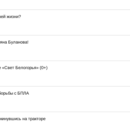
шей жизни?
яна Буланова!
 «Свет Белогорья» (0+)
борьбы с БПЛА
окинувшись на тракторе