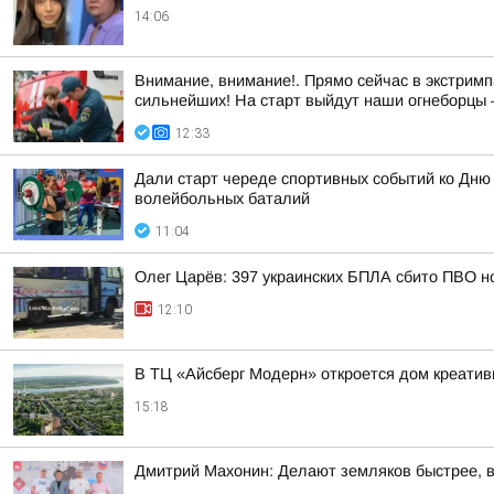
14:06
Внимание, внимание!. Прямо сейчас в экстримп
сильнейших! На старт выйдут наши огнеборцы —
12:33
Дали старт череде спортивных событий ко Дню
волейбольных баталий
11:04
Олег Царёв: 397 украинских БПЛА сбито ПВО н
12:10
В ТЦ «Айсберг Модерн» откроется дом креатив
15:18
Дмитрий Махонин: Делают земляков быстрее, 