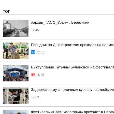
ТОП
#архив_ТАСС_Урал+ . Березники
14:45
Праздник ко Дню строителя проходит на пермс
12:55
Выступление Татьяны Булановой на фестивале
18:01
Задержанному с поличным курьеру наркосбытчи
17:13
Фестиваль «Свет Белогорья» проходит в Перм