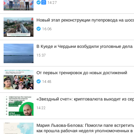
14:27
Новый этап реконструкции путепровода на шос
16:06
В Куеде и Чердыни возбудили уголовные дела 
15:37
От первых тренировок до новых достижений
14:48
«Звездный счет»: криптовалюта выходит из се
14:22
Мария Львова-Белова: Помогли папе встретить
как прошла рабочая неделя уполномоченных в р