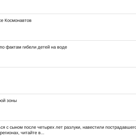
се Космонавтов
по фактам гибели детей на воде
рой зоны
ся с сыном после четырех лет разлуки, навестили пострадавше
егионах, читайте в...