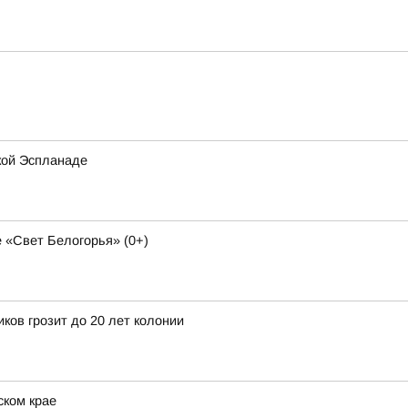
кой Эспланаде
 «Свет Белогорья» (0+)
ков грозит до 20 лет колонии
ском крае