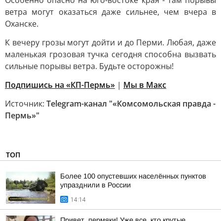
Особенно опасно на юго-востоке края - там порывы
ветра могут оказаться даже сильнее, чем вчера в
Оханске.
К вечеру грозы могут дойти и до Перми. Любая, даже
маленькая грозовая тучка сегодня способна вызвать
сильные порывы ветра. Будьте осторожны!
Подпишись на «КП-Пермь»
|
Мы в Maкс
Источник:
Telegram-канал "«Комсомольская правда -
Пермь»"
ТОП
Более 100 опустевших населённых пунктов
упразднили в России
14:14
Привет, пермяки! Уже все, кто крутые,