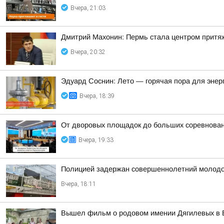
Вчера, 21:03
Дмитрий Махонин: Пермь стала центром притяж
Вчера, 20:32
Эдуард Соснин: Лето — горячая пора для энер
Вчера, 18:39
От дворовых площадок до больших соревнова
Вчера, 19:33
Полицией задержан совершеннолетний молодой 
Вчера, 18:11
Вышел фильм о родовом имении Дягилевых в Б