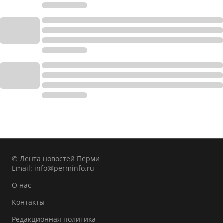
© Лента новостей Перми
Email:
info@perminfo.ru
О нас
Контакты
Редакционная политика