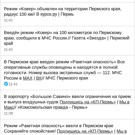
Режим «Ковер» объявлен на территории Пермского края,
радиус 100 км//
В курсе.ру | Пермь
11:41
Введён режим «Ковер» на 100 километров по Пермскому
краю, сообщили в МЧС России.//
Газета «Звезда» | Пермский
край
11:41
В Пермском крае введен режим «Ракетная опасность» Все
оперативные службы оповещены и находятся в полной
готовности. Номер вызова экстренных служб — 112. МЧС
России в
MAX
|
ВК
//
МЧС Пермского края
11:41
В аэропорту «Большое Савино» ввели ограничения на прием
и выпуск воздушных судов
Подпишись на «КП-Пермь»
|
Мы в
Maкс
//
«Комсомольская правда - Пермь»
11:39
Режим «Ракетная опасность» ввели в Пермском крае
Сохраняйте спокойствие!
Подпишись на «КП-Пермь»
|
Мы в