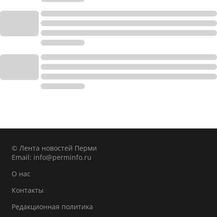
© Лента новостей Перми
Email:
info@perminfo.ru
О нас
Контакты
Редакционная политика