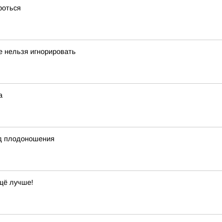
роться
ые нельзя игнорировать
а
од плодоношения
ещё лучше!