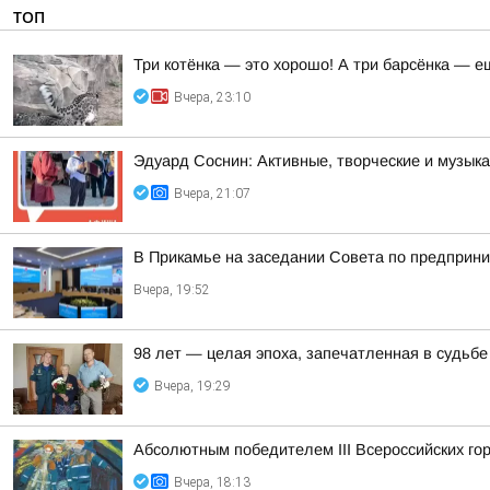
ТОП
Три котёнка — это хорошо! А три барсёнка — е
Вчера, 23:10
Эдуард Соснин: Активные, творческие и музы
Вчера, 21:07
В Прикамье на заседании Совета по предприн
Вчера, 19:52
98 лет — целая эпоха, запечатленная в судьбе
Вчера, 19:29
Абсолютным победителем III Всероссийских го
Вчера, 18:13