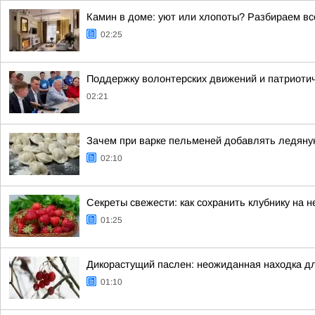
Камин в доме: уют или хлопоты? Разбираем вс
02:25
Поддержку волонтерских движений и патриоти
02:21
Зачем при варке пельменей добавлять ледяну
02:10
Секреты свежести: как сохранить клубнику на
01:25
Дикорастущий паслен: неожиданная находка д
01:10