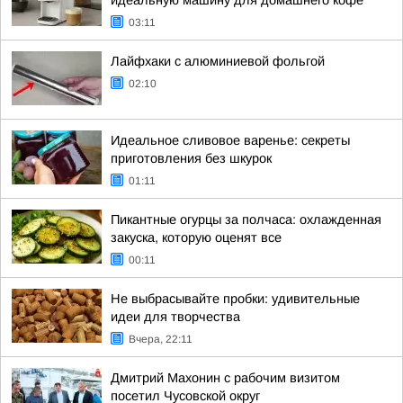
идеальную машину для домашнего кофе
03:11
Лайфхаки с алюминиевой фольгой
02:10
Идеальное сливовое варенье: секреты
приготовления без шкурок
01:11
Пикантные огурцы за полчаса: охлажденная
закуска, которую оценят все
00:11
Не выбрасывайте пробки: удивительные
идеи для творчества
Вчера, 22:11
Дмитрий Махонин с рабочим визитом
посетил Чусовской округ