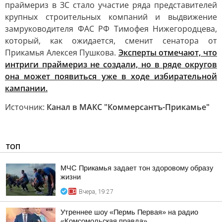
праймериз в ЗС стало участие ряда представителей
крупных строительных компаний и выдвижение
замруководителя ФАС РФ Тимофея Нижегородцева,
который, как ожидается, сменит сенатора от
Прикамья Алексея Пушкова.
Эксперты отмечают, что
интриги праймериз не создали, но в ряде округов
она может появиться уже в ходе избирательной
кампании.
Источник:
Канал в МАКС "Коммерсантъ-Прикамье"
ТОП
МЧС Прикамья задает тон здоровому образу
жизни
Вчера, 19:27
Утреннее шоу «Пермь Первая» на радио
«Комсомольская правда»