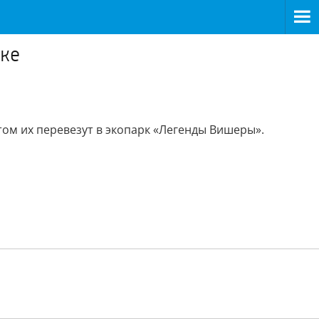
ке
том их перевезут в экопарк «Легенды Вишеры».