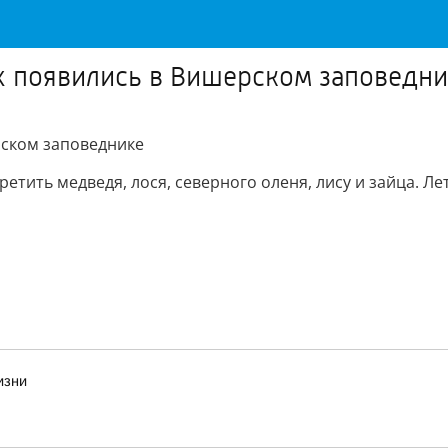
 появились в Вишерском заповедни
рском заповеднике
етить медведя, лося, северного оленя, лису и зайца. Ле
изни