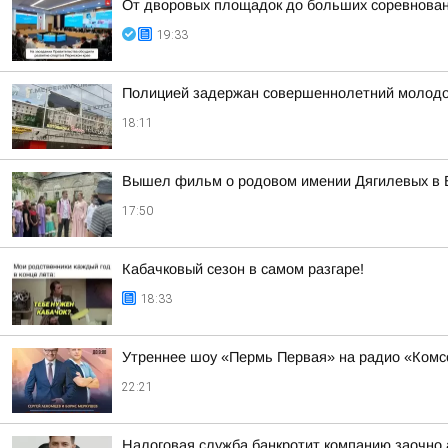
От дворовых площадок до больших соревнова
19:33
Полицией задержан совершеннолетний молодой 
18:11
Вышел фильм о родовом имении Дягилевых в Б
17:50
Кабачковый сезон в самом разгаре!
18:33
Утреннее шоу «Пермь Первая» на радио «Комс
22:21
Налоговая служба банкротит компанию заочно 