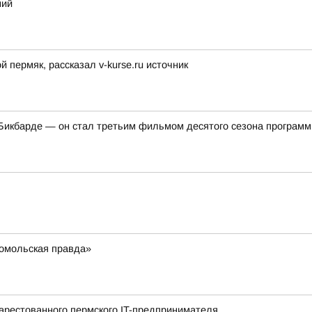
ний
пермяк, рассказал v-kurse.ru источник
икбарде — он стал третьим фильмом десятого сезона программ
омольская правда»
арестованного пермского IT-предпринимателя