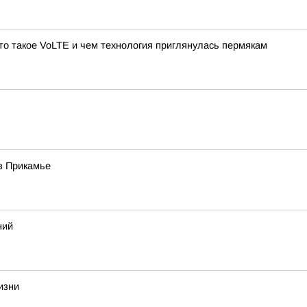
то такое VoLTE и чем технология приглянулась пермякам
в Прикамье
ний
изни