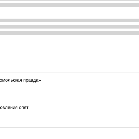
сомольская правда»
товления опят