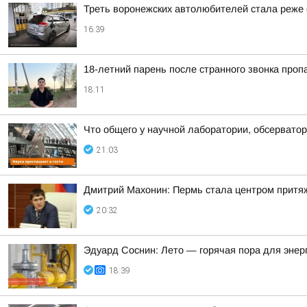
Треть воронежских автолюбителей стала реже е
16:39
18-летний парень после странного звонка проп
18:11
Что общего у научной лаборатории, обсерватор
21:03
Дмитрий Махонин: Пермь стала центром притяж
20:32
Эдуард Соснин: Лето — горячая пора для энер
18:39