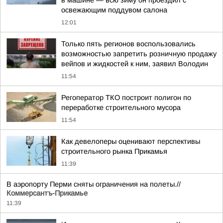
в машине — всю зиму он проездил с
освежающим поддувом салона
12:01
Только пять регионов воспользовались
возможностью запретить розничную продажу
вейпов и жидкостей к ним, заявил Володин
11:54
Регоператор ТКО построит полигон по
переработке строительного мусора
11:54
Как девелоперы оценивают перспективы
строительного рынка Прикамья
11:39
В аэропорту Перми сняты ограничения на полеты.//
Коммерсантъ-Прикамье
11:39