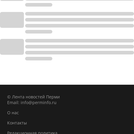
© Лента новостей Перми
Email:
info@perminfo.ru
О нас
Контакты
Редакционная политика