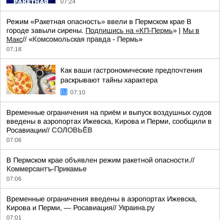
07:24
Режим «Ракетная опасность» ввели в Пермском крае В
городе завыли сирены.
Подпишись на «КП-Пермь
» |
Мы в
Maкс
//
«Комсомольская правда - Пермь»
07:18
Как ваши гастрономические предпочтения
раскрывают тайны характера
07:10
Временные ограничения на приём и выпуск воздушных судов
введены в аэропортах Ижевска, Кирова и Перми, сообщили в
Росавиации//
СОЛОВЬЁВ
07:06
В Пермском крае объявлен режим ракетной опасности.//
Коммерсантъ-Прикамье
07:06
Временные ограничения введены в аэропортах Ижевска,
Кирова и Перми, — Росавиация//
Украина.ру
07:01