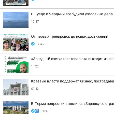
В Куеде и Чердыни возбудили уголовные дела 
15:37
От первых тренировок до новых достижений
14:48
«Звездный счет»: криптовалюта выходит из се
14:22
Краевые власти поддержат бизнес, пострадавш
09:42
В Перми подростки вышли на «Зарядку со стр
10:36