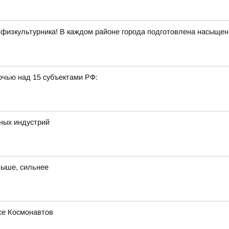
 физкультурника! В каждом районе города подготовлена насыщенн
очью над 15 субъектами РФ:
ных индустрий
выше, сильнее
се Космонавтов