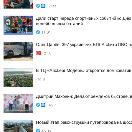
12:33
Дали старт череде спортивных событий ко Дню
волейбольных баталий
11:04
Олег Царёв: 397 украинских БПЛА сбито ПВО н
12:10
В ТЦ «Айсберг Модерн» откроется дом креатив
15:18
Дмитрий Махонин: Делают земляков быстрее, 
14:27
Новый этап реконструкции путепровода на шос
16:06