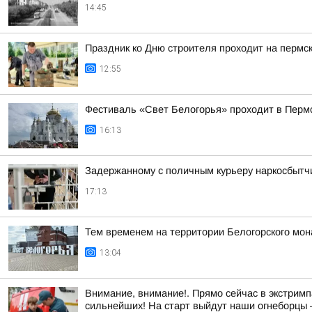
14:45
Праздник ко Дню строителя проходит на пермс
12:55
Фестиваль «Свет Белогорья» проходит в Перм
16:13
Задержанному с поличным курьеру наркосбытчи
17:13
Тем временем на территории Белогорского мон
13:04
Внимание, внимание!. Прямо сейчас в экстримп
сильнейших! На старт выйдут наши огнеборцы —