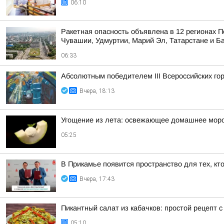
06:10
Ракетная опасность объявлена в 12 регионах П
Чувашии, Удмуртии, Марий Эл, Татарстане и Б
06:33
Абсолютным победителем III Всероссийских го
Вчера, 18:13
Угощение из лета: освежающее домашнее морож
05:25
В Прикамье появится пространство для тех, кт
Вчера, 17:43
Пикантный салат из кабачков: простой рецепт с
05:10