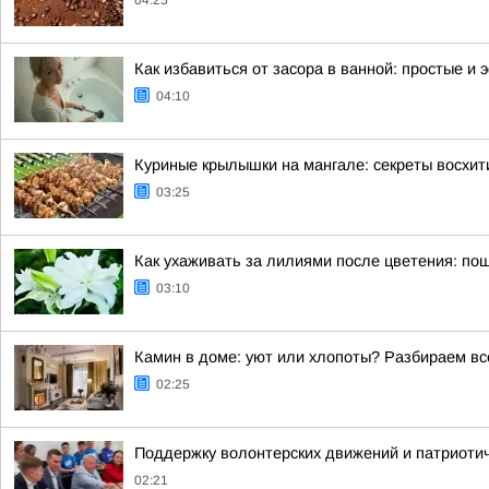
04:25
Как избавиться от засора в ванной: простые 
04:10
Куриные крылышки на мангале: секреты восхи
03:25
Как ухаживать за лилиями после цветения: по
03:10
Камин в доме: уют или хлопоты? Разбираем вс
02:25
Поддержку волонтерских движений и патриоти
02:21