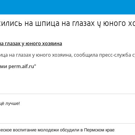
ились на шпица на глазах у юного х
а глазах у юного хозяина
ица на глазах у юного хозяина, сообщила пресс-служба 
и perm.aif.ru"
щё лучше!
ческое воспитание молодежи обсудили в Пермском крае