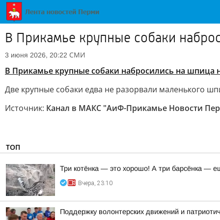
В Прикамье крупные собаки наброс
СМИ
3 июня 2026, 20:22
В Прикамье крупные собаки набросились на шпица н
Две крупные собаки едва не разорвали маленького шп
Источник:
Канал в МАКС "АиФ-Прикамье Новости Перм
ТОП
Три котёнка — это хорошо! А три барсёнка — е
Вчера, 23:10
Поддержку волонтерских движений и патриоти