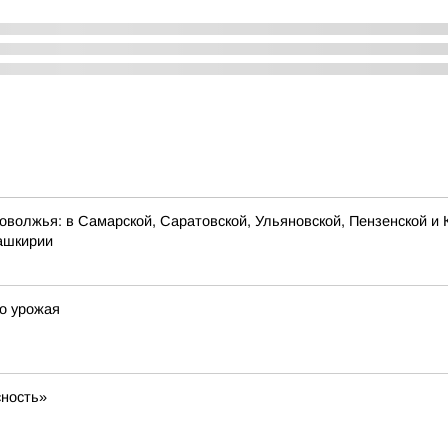
оволжья: в Самарской, Саратовской, Ульяновской, Пензенской и 
Башкирии
го урожая
сность»