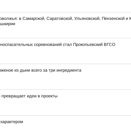
оволжья: в Самарской, Саратовской, Ульяновской, Пензенской и К
ашкирии
рноспасательных соревнований стал Прокопьевский ВГСО
еное из дыни всего за три ингредиента
о превращает идеи в проекты
 характером