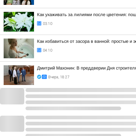
Как ухаживать за лилиями после цветения: по
03:10
Как избавиться от засора в ванной: простые 
04:10
Дмитрий Махонин: В преддверии Дня строител
Вчера, 18:27