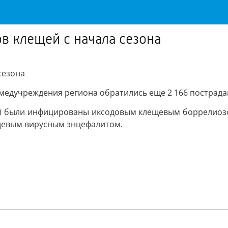
ов клещей с начала сезона
сезона
 в медучреждения региона обратились еще 2 166 пострад
й были инфицированы иксодовым клещевым боррелиозом
щевым вирусным энцефалитом.