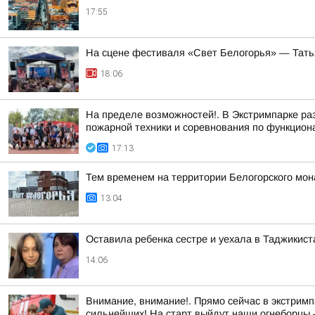
17:55
На сцене фестиваля «Свет Белогорья» — Тать
18:06
На пределе возможностей!. В Экстримпарке ра
пожарной техники и соревнования по функцион
17:13
Тем временем на территории Белогорского мон
13:04
Оставила ребенка сестре и уехала в Таджикист
14:06
Внимание, внимание!. Прямо сейчас в экстримп
сильнейших! На старт выйдут наши огнеборцы —