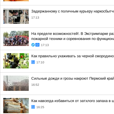
Задержанному с поличным курьеру наркосбытчи
17:13
На пределе возможностей!. В Экстримпарке р
пожарной техники и соревнования по функцион
17:13
Как правильно ухаживать за черной смородиной
17:10
Сильные дожди и грозы накроют Пермский край
16:52
Как навсегда избавиться от затхлого запаха в
16:25