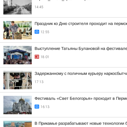
14:45
Праздник ко Дню строителя проходит на пермс
12:55
Выступление Татьяны Булановой на фестивале
18:01
Задержанному с поличным курьеру наркосбытчи
17:13
Фестиваль «Свет Белогорья» проходит в Перм
16:13
В Прикамье разрабатывают новые технологии 