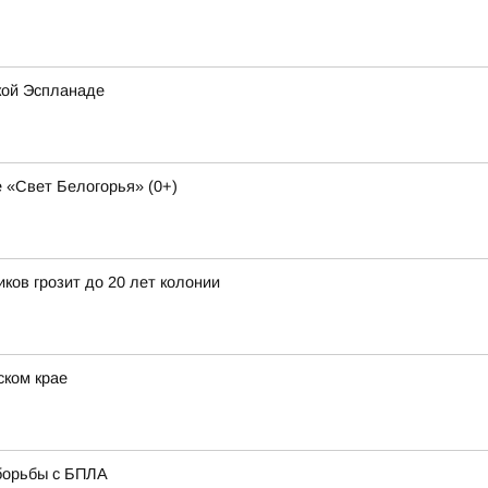
кой Эспланаде
 «Свет Белогорья» (0+)
ков грозит до 20 лет колонии
ском крае
борьбы с БПЛА