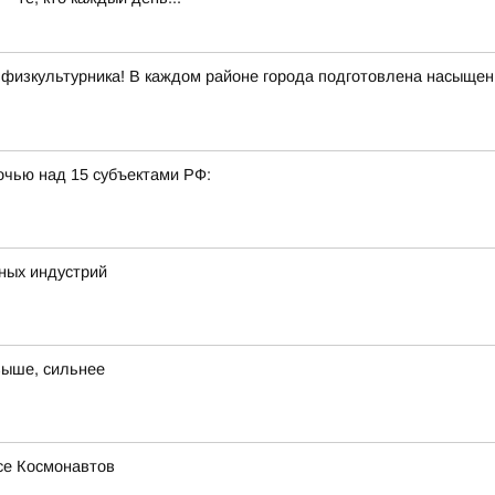
 физкультурника! В каждом районе города подготовлена насыщенн
очью над 15 субъектами РФ:
ных индустрий
выше, сильнее
се Космонавтов