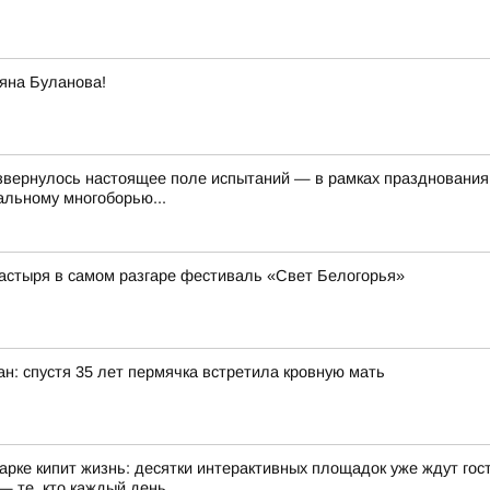
яна Буланова!
звернулось настоящее поле испытаний — в рамках празднования
альному многоборью...
астыря в самом разгаре фестиваль «Свет Белогорья»
ан: спустя 35 лет пермячка встретила кровную мать
арке кипит жизнь: десятки интерактивных площадок уже ждут гост
 те, кто каждый день...