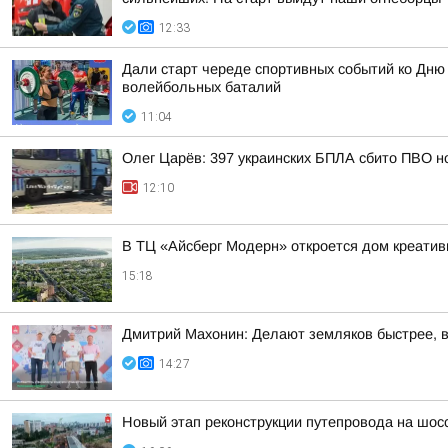
12:33
Дали старт череде спортивных событий ко Дню
волейбольных баталий
11:04
Олег Царёв: 397 украинских БПЛА сбито ПВО н
12:10
В ТЦ «Айсберг Модерн» откроется дом креатив
15:18
Дмитрий Махонин: Делают земляков быстрее, 
14:27
Новый этап реконструкции путепровода на шос