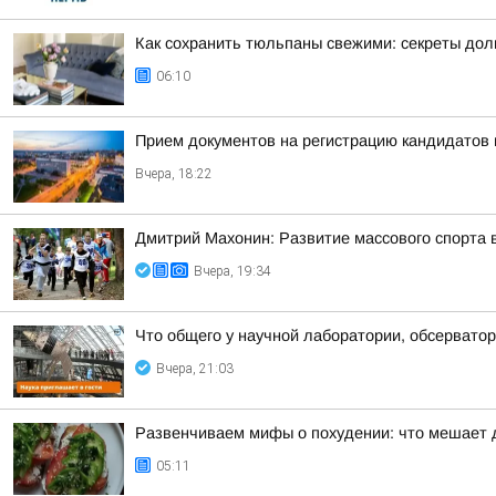
Как сохранить тюльпаны свежими: секреты дол
06:10
Прием документов на регистрацию кандидатов
Вчера, 18:22
Дмитрий Махонин: Развитие массового спорта 
Вчера, 19:34
Что общего у научной лаборатории, обсерватор
Вчера, 21:03
Развенчиваем мифы о похудении: что мешает 
05:11