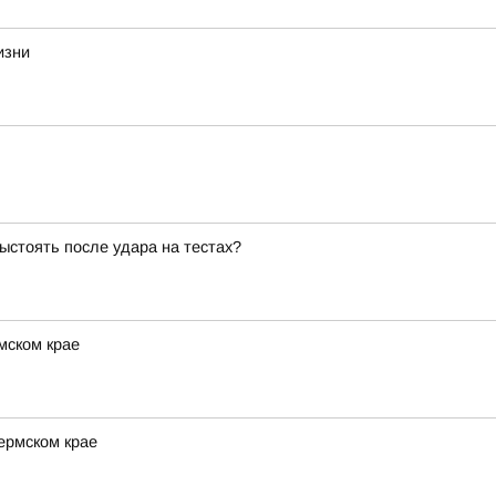
изни
ыстоять после удара на тестах?
мском крае
ермском крае