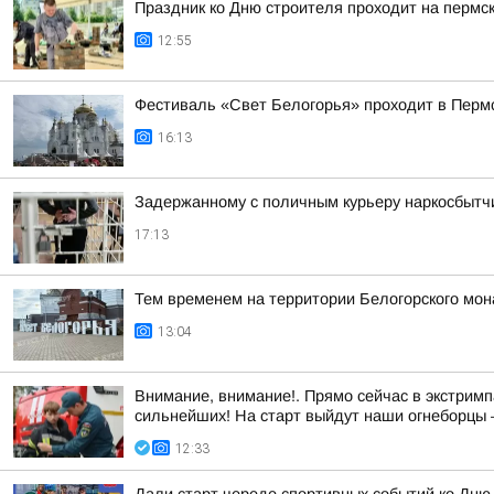
Праздник ко Дню строителя проходит на пермс
12:55
Фестиваль «Свет Белогорья» проходит в Перм
16:13
Задержанному с поличным курьеру наркосбытчи
17:13
Тем временем на территории Белогорского мон
13:04
Внимание, внимание!. Прямо сейчас в экстримп
сильнейших! На старт выйдут наши огнеборцы —
12:33