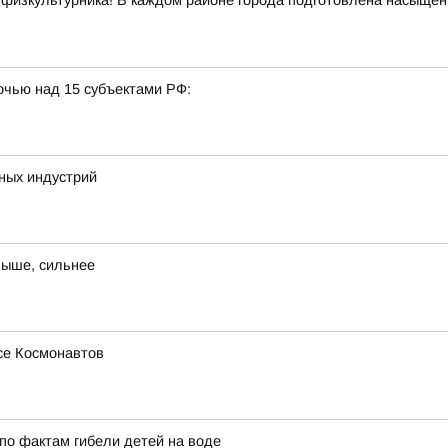
 физкультурника! В каждом районе города подготовлена насыщенн
очью над 15 субъектами РФ:
ных индустрий
выше, сильнее
се Космонавтов
по фактам гибели детей на воде