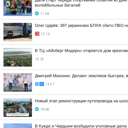
Дали старт череде спортивных событий ко Дню
волейбольных баталий
11:04
Олег Царёв: 397 украинских БПЛА сбито ПВО н
12:10
В ТЦ «Айсберг Модерн» откроется дом креатив
15:18
Дмитрий Махонин: Делают земляков быстрее, 
14:27
Новый этап реконструкции путепровода на шос
16:06
В Куеде и Чердыни возбудили уголовные дела 