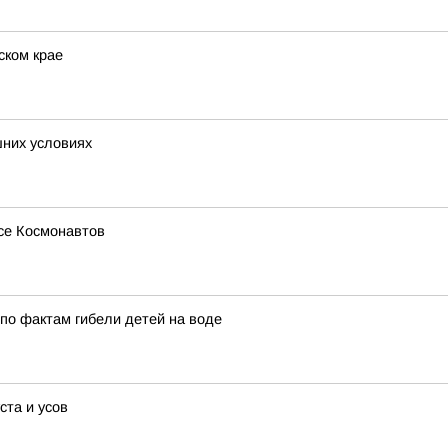
ском крае
шних условиях
се Космонавтов
по фактам гибели детей на воде
ста и усов