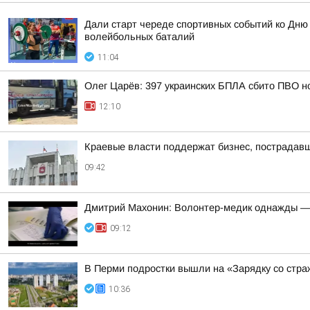
Дали старт череде спортивных событий ко Дню
волейбольных баталий
11:04
Олег Царёв: 397 украинских БПЛА сбито ПВО н
12:10
Краевые власти поддержат бизнес, пострадавш
09:42
Дмитрий Махонин: Волонтер-медик однажды —
09:12
В Перми подростки вышли на «Зарядку со стр
10:36