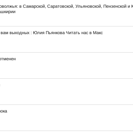
оволжья: в Самарской, Саратовской, Ульяновской, Пензенской и К
ашкирии
 вам выходных : Юлия Пьянкова Читать нас в Макс
отменен
й
нока