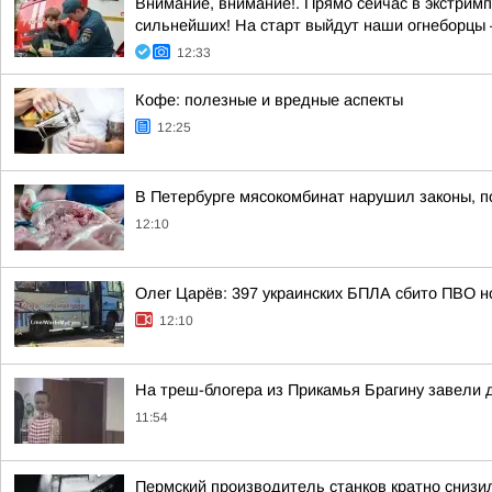
Внимание, внимание!. Прямо сейчас в экстримп
сильнейших! На старт выйдут наши огнеборцы —
12:33
Кофе: полезные и вредные аспекты
12:25
В Петербурге мясокомбинат нарушил законы, п
12:10
Олег Царёв: 397 украинских БПЛА сбито ПВО н
12:10
На треш-блогера из Прикамья Брагину завели 
11:54
Пермский производитель станков кратно снизи