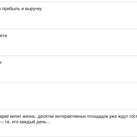
л прибыль и выручку
дети
е
й
арке кипит жизнь: десятки интерактивных площадок уже ждут гост
 те, кто каждый день...